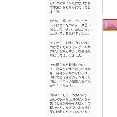
がいつの間にか気になりすぎ
て本業がおろそかになってし
まう方。
自分の一番のキャッシュポイ
こ
ントはどこなのか今一度思い
起こして下さい。会社からい
ただいている給料ですよね。
ですから、副業に力をいれる
のは悪くありませんが、本業
の収入を減らすような事は絶
対にしてはいけません。
その限られた時間と枠の中
で、自分が副業で欲しい金額
を、自分が副業にかけられる
時間でどう稼ぐのかを考えた
時に、ベストの副業スタイル
が見えてきます。
同時に、もう一つ多いのが、
会社の収入を上回る収入を副
業（会社以外からの収入）で
得たいという方で、あまり副
業に時間をかけていない方。