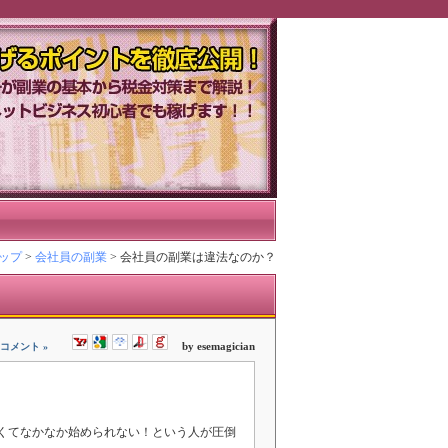
ントを徹底公開！ネットビジネス初心
ップ
>
会社員の副業
> 会社員の副業は違法なのか？
by esemagician
 コメント »
くてなかなか始められない！という人が圧倒