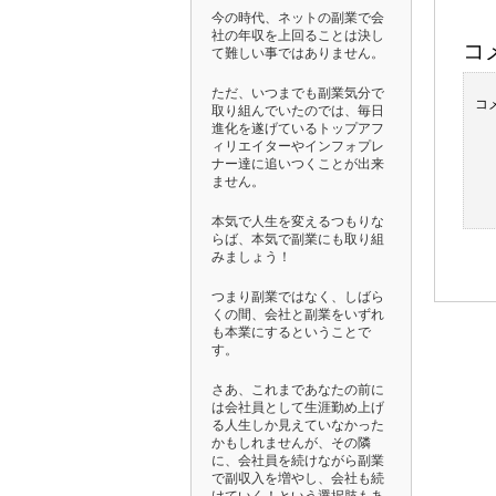
今の時代、ネットの副業で会
社の年収を上回ることは決し
コ
て難しい事ではありません。
ただ、いつまでも副業気分で
コ
取り組んでいたのでは、毎日
進化を遂げているトップアフ
ィリエイターやインフォプレ
ナー達に追いつくことが出来
ません。
本気で人生を変えるつもりな
らば、本気で副業にも取り組
みましょう！
つまり副業ではなく、しばら
くの間、会社と副業をいずれ
も本業にするということで
す。
さあ、これまであなたの前に
は会社員として生涯勤め上げ
る人生しか見えていなかった
かもしれませんが、その隣
に、会社員を続けながら副業
で副収入を増やし、会社も続