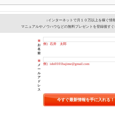
↓インターネットで月１０万以上を稼ぐ情報
マニュアルやノウハウなどの無料プレゼントを登録後すぐ
※
例）石井 太郎
お
名
前
※
例）ishi0101hajime@gmail.com
メ
ー
ル
ア
ド
レ
ス
メールアドレスを入力して、送信すると