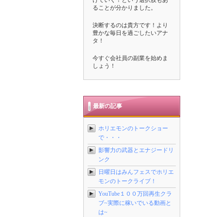
けていく！という選択肢もあ
ることが分かりました。
決断するのは貴方です！より
豊かな毎日を過ごしたいアナ
タ！
今すぐ会社員の副業を始めま
しょう！
最新の記事
ホリエモンのトークショー
で・・・
影響力の武器とエナジードリ
ンク
日曜日はみんフェスでホリエ
モンのトークライブ！
YouTube１００万回再生クラ
ブ~実際に稼いでいる動画と
は~