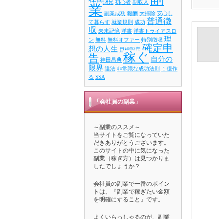
住民税
初心者
副収入
業
副業成功
報酬
大掃除
安心し
普通徴
て暮らす
就業規則
成功
収
未来記憶
洋書
洋書トライアスロ
理
ン
無料
無料オファー
特別徴収
確定申
想の人生
目標設定
稼ぐ
告
自分の
神田昌典
限界
違法
非常識な成功法則
１億作
る
SSA
「会社員の副業」
～副業のススメ～
当サイトをご覧になっていた
だきありがとうございます。
このサイトの中に気になった
副業（稼ぎ方）は見つかりま
したでしょうか？
会社員の副業で一番のポイン
トは、『副業で稼ぎたい金額
を明確にすること』です。
よくいらっしゃるのが、副業