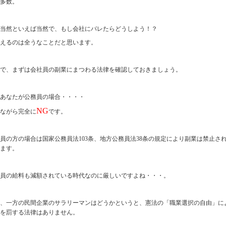
多数。
当然といえば当然で、もし会社にバレたらどうしよう！？
えるのは全うなことだと思います。
で、まずは会社員の副業にまつわる法律を確認しておきましょう。
あなたが公務員の場合・・・・
NG
ながら完全に
です。
員の方の場合は国家公務員法103条、地方公務員法38条の規定により副業は禁止
ます。
員の給料も減額されている時代なのに厳しいですよね・・・。
、一方の民間企業のサラリーマンはどうかというと、憲法の「職業選択の自由」に
を罰する法律はありません。