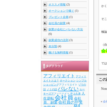
オススメ情報
(2)
かく
オークションで稼ぐ
(1)
プレゼント企画
(1)
そこ
会社員の副業
(4)
副業が会社にバレない方法
極論
(6)
副業成功の法則
(3)
（自
未分類
(4)
会
稼げる無料情報
(1)
では
タグクラウド
アフィリエイト
アフィリ
この
エイトとは？
オークション
シンプル
ショッピングアフィリエイト
ゾウの
バレない
Non
話
ノミの話
ルー
人
キーズアフィリエイト
井上久美
会社員
生逆転
会社
«
会
会社員の副業
員、副業
副