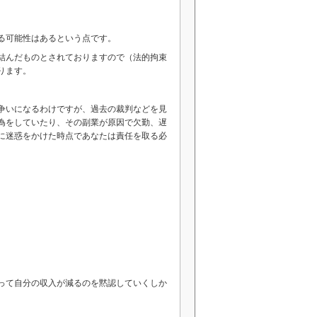
る可能性はあるという点です。
結んだものとされておりますので（法的拘束
ります。
争いになるわけですが、過去の裁判などを見
為をしていたり、その副業が原因で欠勤、遅
に迷惑をかけた時点であなたは責任を取る必
って自分の収入が減るのを黙認していくしか