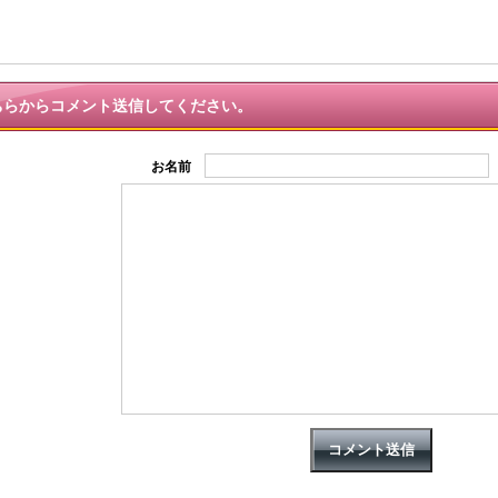
石井一の稼げるメールマガジン
「ほったらかしで月１０万以上の副収入を得る仕
に登録させていただきます。
ちらからコメント送信してください。
お名前