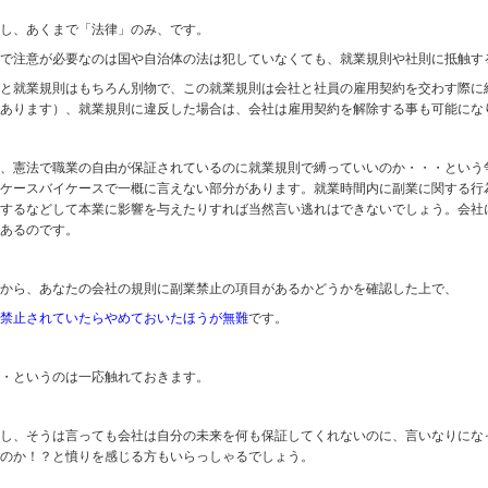
し、あくまで「法律」のみ、です。
で注意が必要なのは国や自治体の法は犯していなくても、就業規則や社則に抵触す
と就業規則はもちろん別物で、この就業規則は会社と社員の雇用契約を交わす際に
あります）、就業規則に違反した場合は、会社は雇用契約を解除する事も可能にな
、憲法で職業の自由が保証されているのに就業規則で縛っていいのか・・・という
ケースバイケースで一概に言えない部分があります。就業時間内に副業に関する行
するなどして本業に影響を与えたりすれば当然言い逃れはできないでしょう。会社
あるのです。
から、あなたの会社の規則に副業禁止の項目があるかどうかを確認した上で、
禁止されていたらやめておいたほうが無難
です。
・というのは一応触れておきます。
し、そうは言っても会社は自分の未来を何も保証してくれないのに、言いなりにな
のか！？と憤りを感じる方もいらっしゃるでしょう。