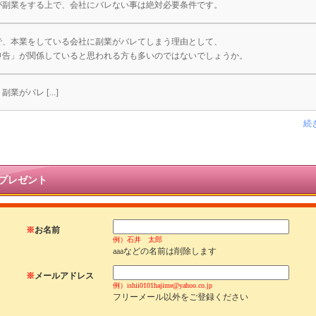
が副業をする上で、会社にバレない事は絶対必要条件です。
で、本業をしている会社に副業がバレてしまう理由として、
申告」が関係していると思われる方も多いのではないでしょうか。
業がバレ [...]
続
プレゼント
※
お名前
例）石井 太郎
aaaなどの名前は削除します
※
メールアドレス
例）ishii0101hajime@yahoo.co.jp
フリーメール以外をご登録ください