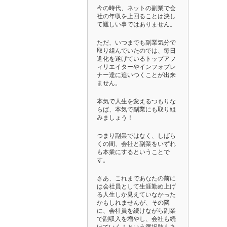
今の時代、ネットの副業で会
社の年収を上回ることは決し
て難しい事ではありません。
ただ、いつまでも副業気分で
取り組んでいたのでは、毎日
進化を遂げているトップアフ
ィリエイターやインフォプレ
ナー達に追いつくことが出来
ません。
本気で人生を変えるつもりな
らば、本気で副業にも取り組
みましょう！
つまり副業ではなく、しばら
くの間、会社と副業をいずれ
も本業にするということで
す。
さあ、これまであなたの前に
は会社員として生涯勤め上げ
る人生しか見えていなかった
かもしれませんが、その隣
に、会社員を続けながら副業
で副収入を増やし、会社も続