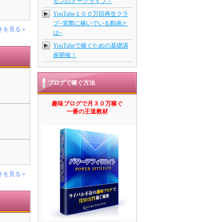
モンのトークライブ！
YouTube１００万回再生クラ
ブ~実際に稼いでいる動画と
きを見る »
は~
YouTubeで稼ぐための基礎講
座開催！
ブログで稼ぐ方法
趣味ブログで月３０万稼ぐ
一番の王道教材
きを見る »