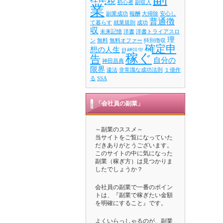
住民税
初心者
副収入
業
副業成功
報酬
大掃除
安心し
普通徴
て暮らす
就業規則
成功
収
未来記憶
洋書
洋書トライアスロ
理
ン
無料
無料オファー
特別徴収
確定申
想の人生
目標設定
稼ぐ
告
自分の
神田昌典
限界
違法
非常識な成功法則
１億作
る
SSA
「会社員の副業」
～副業のススメ～
当サイトをご覧になっていた
だきありがとうございます。
このサイトの中に気になった
副業（稼ぎ方）は見つかりま
したでしょうか？
会社員の副業で一番のポイン
トは、『副業で稼ぎたい金額
を明確にすること』です。
よくいらっしゃるのが、副業