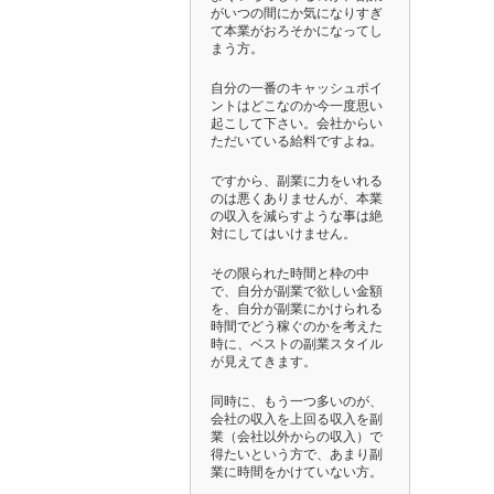
がいつの間にか気になりすぎ
て本業がおろそかになってし
まう方。
自分の一番のキャッシュポイ
ントはどこなのか今一度思い
起こして下さい。会社からい
ただいている給料ですよね。
ですから、副業に力をいれる
のは悪くありませんが、本業
の収入を減らすような事は絶
対にしてはいけません。
その限られた時間と枠の中
で、自分が副業で欲しい金額
を、自分が副業にかけられる
時間でどう稼ぐのかを考えた
時に、ベストの副業スタイル
が見えてきます。
同時に、もう一つ多いのが、
会社の収入を上回る収入を副
業（会社以外からの収入）で
得たいという方で、あまり副
業に時間をかけていない方。