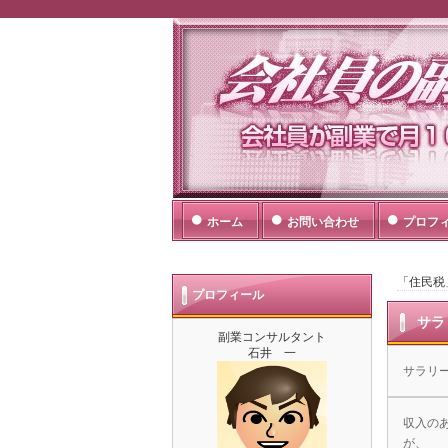
会社員の副業
会社員（サラリーマン・OL）
者でも迷わず取り組めるようこ
ホーム
お問い合わせ
プロフ
「住民税
プロフィール
サラ
副業コンサルタント
石井 一
サラリ
収入の
が、