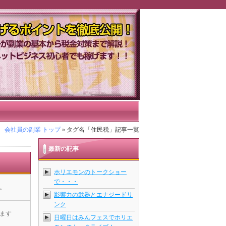
ントを徹底公開！ネットビジネス初心
会社員の副業 トップ
» タグ名「住民税」記事一覧
最新の記事
ホリエモンのトークショー
で・・・
。
影響力の武器とエナジードリ
ンク
ます
日曜日はみんフェスでホリエ