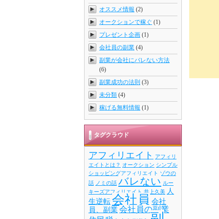
オススメ情報
(2)
オークションで稼ぐ
(1)
プレゼント企画
(1)
会社員の副業
(4)
副業が会社にバレない方法
(6)
副業成功の法則
(3)
未分類
(4)
稼げる無料情報
(1)
タグクラウド
アフィリエイト
アフィリ
エイトとは？
オークション
シンプル
ショッピングアフィリエイト
ゾウの
バレない
話
ノミの話
ルー
人
キーズアフィリエイト
井上久美
会社員
生逆転
会社
会社員の副業
員、副業
副