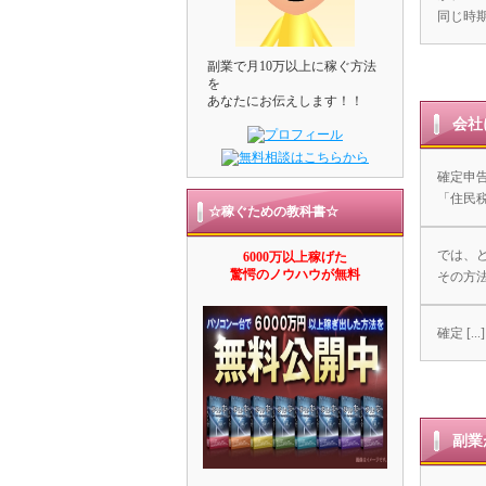
同じ時期
副業で月10万以上に稼ぐ方法
を
あなたにお伝えします！！
会社
確定申
「住民
☆稼ぐための教科書☆
では、
6000万以上稼げた
驚愕のノウハウが無料
その方
確定 [...]
副業