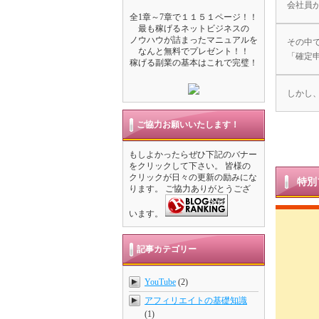
会社員
全1章～7章で１１５１ページ！！
最も稼げるネットビジネスの
ノウハウが詰まったマニュアルを
その中
なんと無料でプレゼント！！
「確定
稼げる副業の基本はこれで完璧！
しかし、副
ご協力お願いいたします！
もしよかったらぜひ下記のバナー
をクリックして下さい。 皆様の
クリックが日々の更新の励みにな
特別
ります。 ご協力ありがとうござ
います。
記事カテゴリー
YouTube
(2)
アフィリエイトの基礎知識
(1)